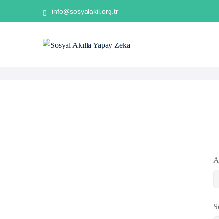
info@sosyalakil.org.tr
A
S