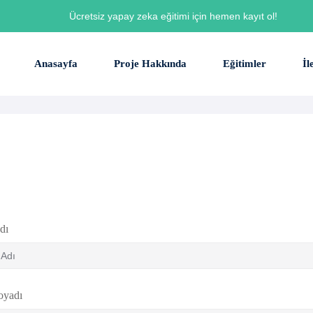
Ücretsiz yapay zeka eğitimi için hemen kayıt ol!
Anasayfa
Proje Hakkında
Eğitimler
İl
dı
oyadı