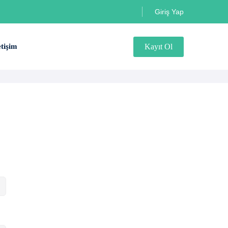
Giriş Yap
Kayıt Ol
etişim