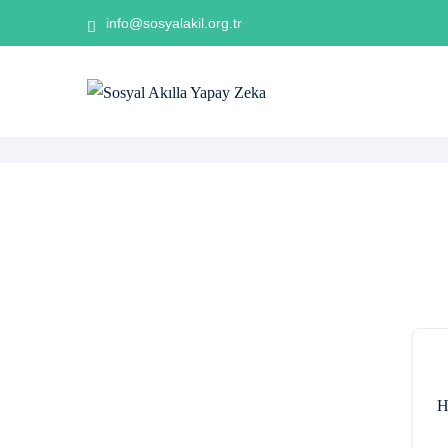
info@sosyalakil.org.tr
H