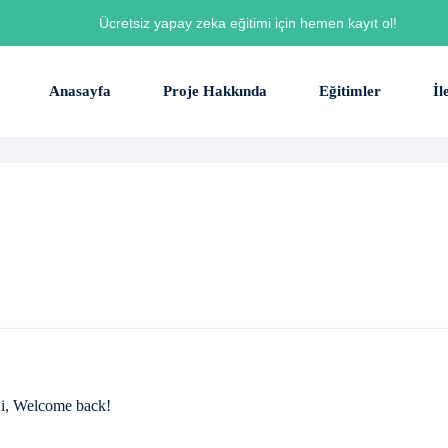
Ücretsiz yapay zeka eğitimi için hemen kayıt ol!
Anasayfa
Proje Hakkında
Eğitimler
İl
i, Welcome back!