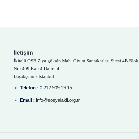
İletişim
İkitelli OSB Ziya gökalp Mah. Giyim Sanatkarları Sitesi 4B Blok
No: 409 Kat: 4 Daire: 4
Başakşehir / İstanbul
Telefon :
0 212 909 19 15
Email :
info@sosyalakil.org.tr